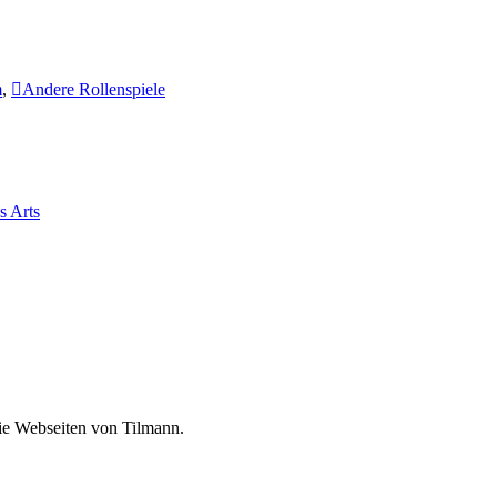
m
,
Andere Rollenspiele
s Arts
die Webseiten von Tilmann.