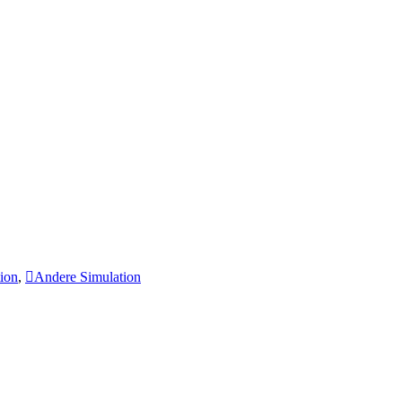
tion
,
Andere Simulation