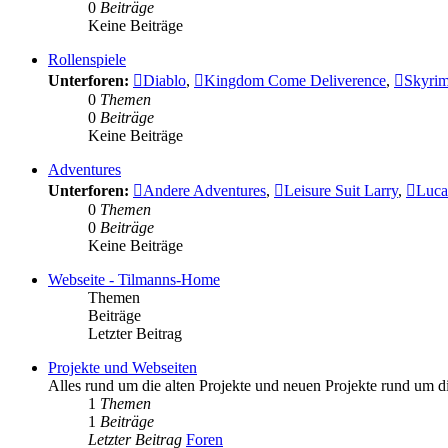
0
Beiträge
Keine Beiträge
Rollenspiele
Unterforen:
Diablo
,
Kingdom Come Deliverence
,
Skyri
0
Themen
0
Beiträge
Keine Beiträge
Adventures
Unterforen:
Andere Adventures
,
Leisure Suit Larry
,
Luca
0
Themen
0
Beiträge
Keine Beiträge
Webseite - Tilmanns-Home
Themen
Beiträge
Letzter Beitrag
Projekte und Webseiten
Alles rund um die alten Projekte und neuen Projekte rund um 
1
Themen
1
Beiträge
Letzter Beitrag
Foren