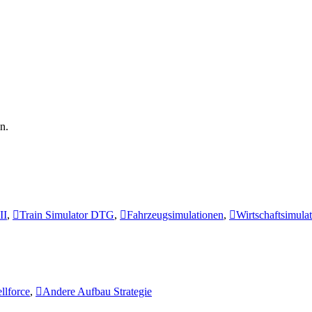
n.
II
,
Train Simulator DTG
,
Fahrzeugsimulationen
,
Wirtschaftsimula
llforce
,
Andere Aufbau Strategie