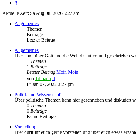
Suche
Aktuelle Zeit: Sa Aug 08, 2026 5:27 am
Allgemeines
Themen
Beiträge
Letzter Beitrag
Allgemeines
Hier kann über Gott und die Welt diskutiert und geschrieben we
1
Themen
1
Beiträge
Letzter Beitrag
Moin Moin
Neuester
von
Tilmann
Beitrag
Fr Jan 07, 2022 3:27 pm
Politik und Wissenschaft
Über politische Themen kann hier geschrieben und diskutiert w
0
Themen
0
Beiträge
Keine Beiträge
Vorstellung
Hier dürft ihr euch gerne vorstellen und über euch etwas erzäh