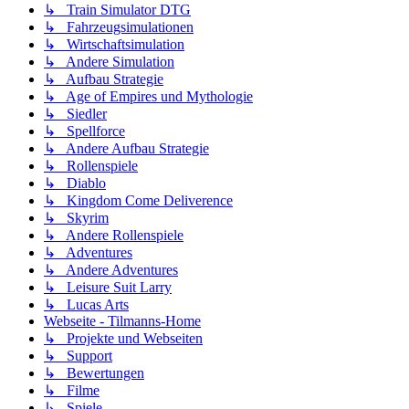
↳ Train Simulator DTG
↳ Fahrzeugsimulationen
↳ Wirtschaftsimulation
↳ Andere Simulation
↳ Aufbau Strategie
↳ Age of Empires und Mythologie
↳ Siedler
↳ Spellforce
↳ Andere Aufbau Strategie
↳ Rollenspiele
↳ Diablo
↳ Kingdom Come Deliverence
↳ Skyrim
↳ Andere Rollenspiele
↳ Adventures
↳ Andere Adventures
↳ Leisure Suit Larry
↳ Lucas Arts
Webseite - Tilmanns-Home
↳ Projekte und Webseiten
↳ Support
↳ Bewertungen
↳ Filme
↳ Spiele