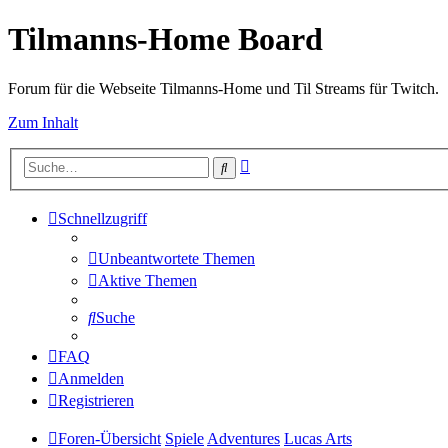
Tilmanns-Home Board
Forum für die Webseite Tilmanns-Home und Til Streams für Twitch.
Zum Inhalt
Erweiterte
Suche
Suche
Schnellzugriff
Unbeantwortete Themen
Aktive Themen
Suche
FAQ
Anmelden
Registrieren
Foren-Übersicht
Spiele
Adventures
Lucas Arts