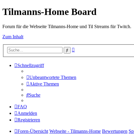
Tilmanns-Home Board
Forum für die Webseite Tilmanns-Home und Til Streams für Twitch.
Zum Inhalt
Erweiterte
Suche
Suche
Schnellzugriff
Unbeantwortete Themen
Aktive Themen
Suche
FAQ
Anmelden
Registrieren
Foren-Übersicht
Webseite - Tilmanns-Home
Bewertungen
Sp