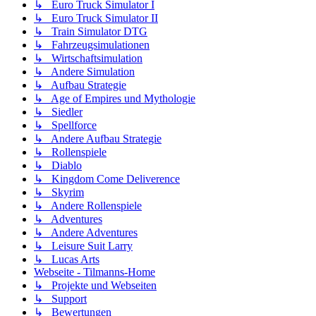
↳ Euro Truck Simulator I
↳ Euro Truck Simulator II
↳ Train Simulator DTG
↳ Fahrzeugsimulationen
↳ Wirtschaftsimulation
↳ Andere Simulation
↳ Aufbau Strategie
↳ Age of Empires und Mythologie
↳ Siedler
↳ Spellforce
↳ Andere Aufbau Strategie
↳ Rollenspiele
↳ Diablo
↳ Kingdom Come Deliverence
↳ Skyrim
↳ Andere Rollenspiele
↳ Adventures
↳ Andere Adventures
↳ Leisure Suit Larry
↳ Lucas Arts
Webseite - Tilmanns-Home
↳ Projekte und Webseiten
↳ Support
↳ Bewertungen