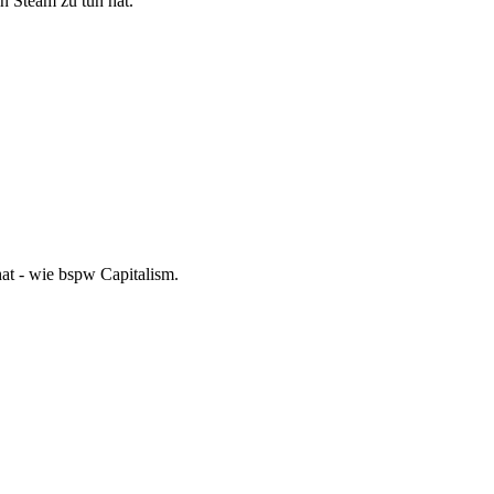
n Steam zu tun hat.
hat - wie bspw Capitalism.