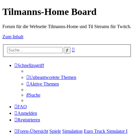
Tilmanns-Home Board
Forum für die Webseite Tilmanns-Home und Til Streams für Twitch.
Zum Inhalt
Erweiterte
Suche
Suche
Schnellzugriff
Unbeantwortete Themen
Aktive Themen
Suche
FAQ
Anmelden
Registrieren
Foren-Übersicht
Spiele
Simulation
Euro Truck Simulator I