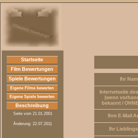
Startseite
Film Bewertungen
Spiele Bewertungen
Ihr Nam
Eigene Filme bewerten
Internetseite de
Eigene Spiele bewerten
(wenn vorhan
bekannt / OHNE
Beschreibung
Seite vom 21.01.2001
Ihre E-Mail A
Änderung: 22.07.2011
Ihr Liebling